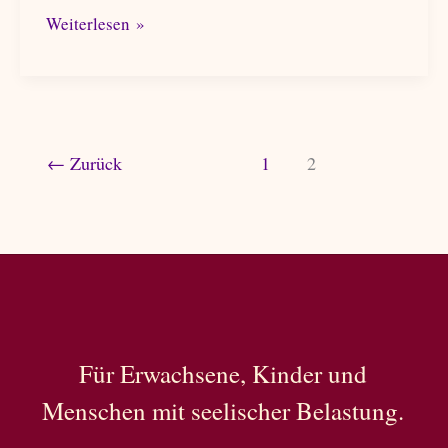
Was
Weiterlesen »
ist
Musiktherapie
←
Zurück
1
2
Für Erwachsene, Kinder und
Menschen mit seelischer Belastung.