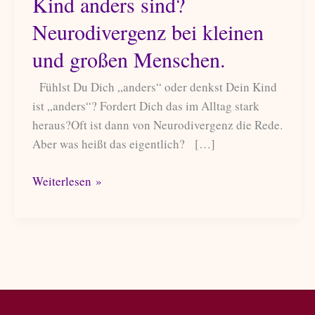
Kind anders sind?
Neurodivergenz bei kleinen
und großen Menschen.
Fühlst Du Dich „anders“ oder denkst Dein Kind
ist „anders“? Fordert Dich das im Alltag stark
heraus?Oft ist dann von Neurodivergenz die Rede.
Aber was heißt das eigentlich? […]
Was,
Weiterlesen »
wenn
Du
und
Dein
Kind
anders
sind?