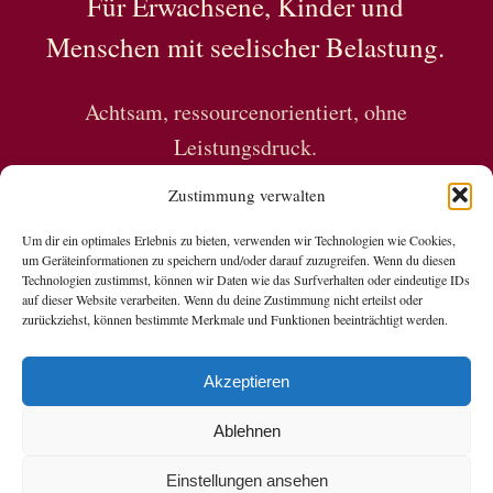
Für Erwachsene, Kinder und
Menschen mit seelischer Belastung.
Achtsam, ressourcenorientiert, ohne
Leistungsdruck.
Zustimmung verwalten
Um dir ein optimales Erlebnis zu bieten, verwenden wir Technologien wie Cookies,
um Geräteinformationen zu speichern und/oder darauf zuzugreifen. Wenn du diesen
Technologien zustimmst, können wir Daten wie das Surfverhalten oder eindeutige IDs
auf dieser Website verarbeiten. Wenn du deine Zustimmung nicht erteilst oder
zurückziehst, können bestimmte Merkmale und Funktionen beeinträchtigt werden.
Copyright © 2026 Nadine Grubert
Akzeptieren
Datenschutzerklärung
Ablehnen
Datenverarbeitung Social Media
Impressum
Einstellungen ansehen