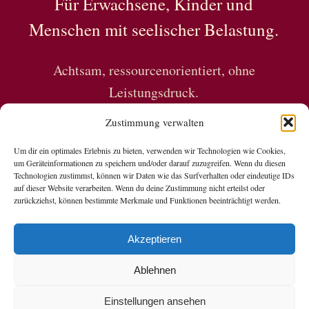
Für Erwachsene, Kinder und
Menschen mit seelischer Belastung.
Achtsam, ressourcenorientiert, ohne
Leistungsdruck.
Zustimmung verwalten
Um dir ein optimales Erlebnis zu bieten, verwenden wir Technologien wie Cookies,
um Geräteinformationen zu speichern und/oder darauf zuzugreifen. Wenn du diesen
Technologien zustimmst, können wir Daten wie das Surfverhalten oder eindeutige IDs
auf dieser Website verarbeiten. Wenn du deine Zustimmung nicht erteilst oder
zurückziehst, können bestimmte Merkmale und Funktionen beeinträchtigt werden.
Copyright © 2026 Nadine Grubert
Akzeptieren
Datenschutzerklärung
Ablehnen
Datenverarbeitung Social Media
Impressum
Einstellungen ansehen