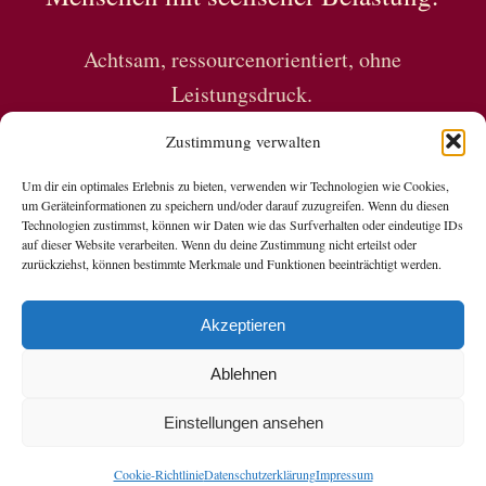
Achtsam, ressourcenorientiert, ohne
Leistungsdruck.
Zustimmung verwalten
Um dir ein optimales Erlebnis zu bieten, verwenden wir Technologien wie Cookies,
um Geräteinformationen zu speichern und/oder darauf zuzugreifen. Wenn du diesen
Technologien zustimmst, können wir Daten wie das Surfverhalten oder eindeutige IDs
auf dieser Website verarbeiten. Wenn du deine Zustimmung nicht erteilst oder
zurückziehst, können bestimmte Merkmale und Funktionen beeinträchtigt werden.
Copyright © 2026 Nadine Grubert
Akzeptieren
Datenschutzerklärung
Ablehnen
Datenverarbeitung Social Media
Impressum
Einstellungen ansehen
Cookie-Richtlinie (EU)
Cookie-Richtlinie
Datenschutzerklärung
Impressum